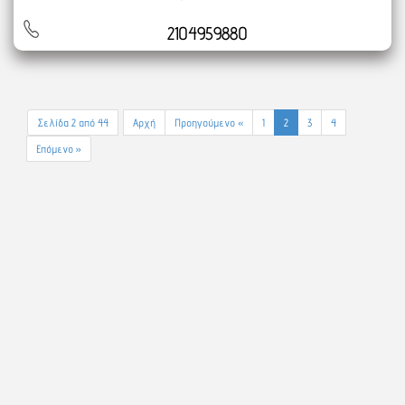
2104959880
Σελίδα 2 από 44
Αρχή
Προηγούμενο «
1
2
3
4
Επόμενο »