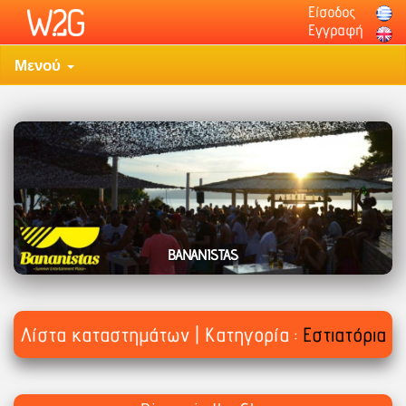
Είσοδος
Εγγραφή
Μενού
Events
Προσφορές
Αγαπημένα
Λίστα καταστημάτων | Κατηγορία :
Εστιατόρια