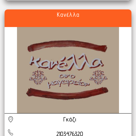
Κανέλλα
Γκάζι
2103476320