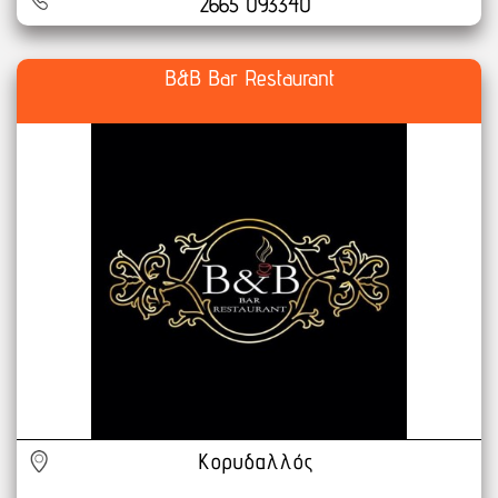
2665 093340
B&B Bar Restaurant
Κορυδαλλός